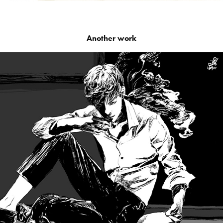
Another work
흑백 사진 Black picture
2017